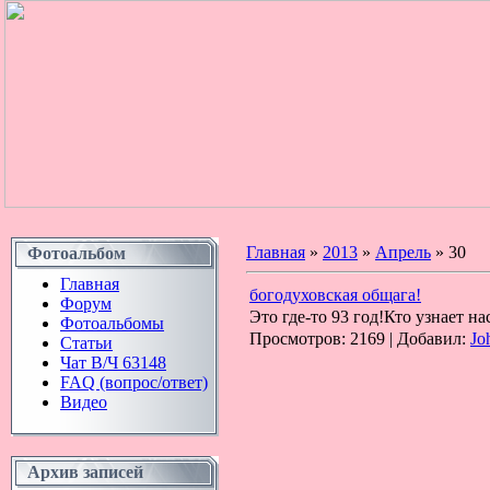
Главная
»
2013
»
Апрель
»
30
Фотоальбом
Главная
богодуховская общага!
Форум
Это где-то 93 год!Кто узнает н
Фотоальбомы
Просмотров: 2169 | Добавил:
Jo
Статьи
Чат В/Ч 63148
FAQ (вопрос/ответ)
Видео
Архив записей