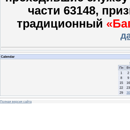
части 63148, при
традиционный
«Ба
д
Calendar
Пн
Вт
1
2
8
9
15
16
22
23
29
30
Полная версия сайта