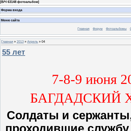
[
В/Ч 63148 фотоальбом
]
Форма входа
Меню сайта
Главная
Форум
Фотоальбомы
Главная
»
2013
»
Апрель
»
04
55 лет
7-8-9 июня 2
БАГДАДСКИЙ Х
Солдаты и сержанты
проходившие службу 