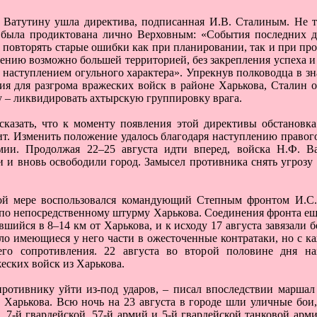
у Ватутину ушла директива, подписанная И.В. Сталиным. Не т
а была продиктована лично Верховным: «События последних д
 повторять старые ошибки как при планировании, так и при пр
ению возможно большей территорией, без закрепления успеха и
 наступлением огульного характера». Упрекнув полководца в з
ия для разгрома вражеских войск в районе Харькова, Сталин 
у – ликвидировать ахтырскую группировку врага.
сказать, что к моменту появления этой директивы обстановк
ит. Изменить положение удалось благодаря наступлению правог
мии. Продолжая 22–25 августа идти вперед, войска Н.Ф. В
 и вновь освободили город. Замысел противника снять угроз
ой мере воспользовался командующий Степным фронтом И.С.
а по непосредственному штурму Харькова. Соединения фронта е
шийся в 8–14 км от Харькова, и к исходу 17 августа завязали б
ло имеющиеся у него части в ожесточенные контратаки, но с к
его сопротивления. 22 августа во второй половине дня на
еских войск из Харькова.
ротивнику уйти из-под ударов, – писал впоследствии маршал 
 Харькова. Всю ночь на 23 августа в городе шли уличные бо
 7-й гвардейской, 57-й армий и 5-й гвардейской танковой арми