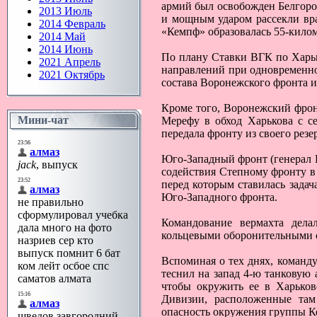
армий был освобожден Белгород
2013 Июль
и мощным ударом рассекли вра
2014 Февраль
«Кемпф» образовалась 55-килом
2014 Май
2014 Июнь
По плану Ставки ВГК по Харьк
2021 Апрель
направлений при одновременном
2021 Октябрь
состава Воронежского фронта и 
Кроме того, Воронежский фронт
Мини-чат
Мерефу в обход Харькова с се
передала фронту из своего рез
Юго-Западный фронт (генерал Р
содействия Степному фронту в
перед которым ставилась задач
Юго-Западного фронта.
Командование вермахта дела
кольцевыми оборонительными о
Вспоминая о тех днях, коман
теснил на запад 4-ю танковую
чтобы окружить ее в Харьков
Дивизии, расположенные там
опасность окружения группы К