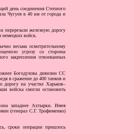
ющий день соединения Степного
ла Чугуев в 40 км от города и
ии перерезали железную дорогу
и немецких войск.
бычно весьма осмотрительному
оценило угрозу со стороны
ого закрепления отвоеванных
южнее Богодухова дивизии СС
едя в сражение до 400 танков и
ю дорогу на участке Харьков–
аши войска смогли остановить
она западнее Ахтырки. Имея
мии (генерал С.Г. Трофименко)
сь, сроки операции пришлось