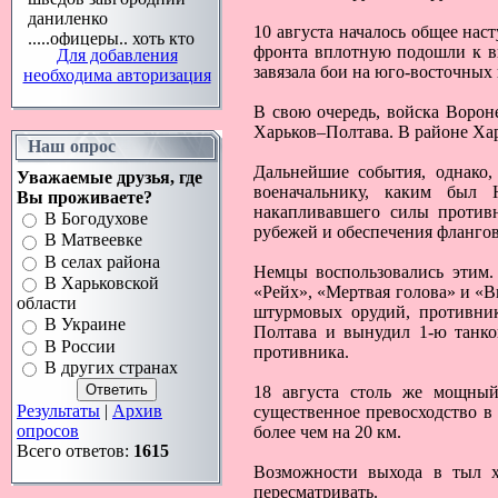
10 августа началось общее на
фронта вплотную подошли к вн
Для добавления
завязала бои на юго-восточных 
необходима авторизация
В свою очередь, войска Ворон
Харьков–Полтава. В районе Хар
Наш опрос
Дальнейшие события, однако,
Уважаемые друзья, где
военачальнику, каким был 
Вы проживаете?
накапливавшего силы противн
В Богодухове
рубежей и обеспечения флангов
В Матвеевке
В селах района
Немцы воспользовались этим
В Харьковской
«Рейх», «Мертвая голова» и «В
области
штурмовых орудий, противник
В Украине
Полтава и вынудил 1-ю танко
В России
противника.
В других странах
18 августа столь же мощный
Результаты
|
Архив
существенное превосходство в 
опросов
более чем на 20 км.
Всего ответов:
1615
Возможности выхода в тыл ха
пересматривать.