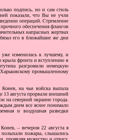
олько подпись, но и сам стиль
ней показали, что Вы не учли
оведении операций. Стремление
 прочного обеспечения флангов
начительных напрасных жертвах
обязал его в ближайшие же дни
а уже изменилась к лучшему, и
о крыла фронта и вступлению в
атутина разгромили немецкую
у Харьковскому промышленному
 Конев, на чьи войска выпала
ще 13 августа прорвали внешний
ои на северной окраине города.
аждым днем все яснее понимало
земная и воздушная разведки
Конев, – вечером 22 августа я
и, полыхали пожары, слышались
и, проявляя мужество и отвагу,