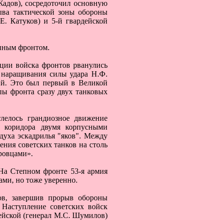
Жадов), сосредоточил основную
ыва тактической зоны обороны
Е. Катуков) и 5-й гвардейской
епным фронтом.
ации войска фронтов рванулись
я наращивания силы удара Н.Ф.
ий. Это был первый в Великой
пы фронта сразу двух танковых
лелось грандиозное движение
 коридора двумя корпусными
духа эскадрилья "яков". Между
ения советских танков на столь
еровцами».
На Степном фронте 53-я армия
ами, но тоже уверенно.
ов, завершив прорыв обороны
 Наступление советских войск
дейской (генерал М.С. Шумилов)