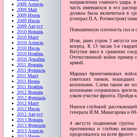
направлении главного удара, 
2009 Апрель
часть имевшихся в его распор
2009 Май
должна была включиться в сра
2009 Июнь
(генерал П.А. Ротмистров) танк
2009 Июль
2009 Август
Повышенную плотность сил и с
2010 Январь
2010 Март
Итак, рано утром 3 августа п
2010 Апрель
вперед. К 13 часам 5-я гвард
2010 Июль
Ватутин ввел в сражение сое
2010 Ноябрь
Отечественной войне пример и
2010 Декабрь
армий.
2011 Январь
2011 Февраль
Маршал бронетанковых войск
2011 Март
советских танков, вошедших
2011 Июнь
колоннами. Слева таким же пор
2011 Ноябрь
колоннами сохранялась зрительн
2012 Январь
узком участке фронта. Пройдя 
2012 Февраль
2012 Март
Нанося глубокий рассекающий 
2012 Июль
генерала И.М. Манагарова и 69
2012 Август
2013 Январь
4 августа подвижная группа
2013 Февраль
противника и глубоко вклини
2013 Апрель
продолжалось на всем фронте –
2013 Июнь