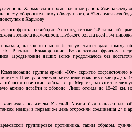
ступление на Харьковский промышленный район. Уже на следу
ешнему оборонительному обводу врага, а 57-я армия освободи
подступах к Харькову.
ежского фронта, освободив Ахтырку, силами 1-й танковой арм
ькова возникла возможность глубокого охвата всей группировк
 показали, насколько опасно было увлекаться даже такому о
Н.Ф. Ватутин. Командование Воронежским фронтом недо
ика. Продвижение наших войск продолжалось без достаточн
.
. Командование группы армий «Юг» скрытно сосредоточило 
икинг» и 11 августа нанесло внезапный и мощный контрудар. Вв
 отбросил советские войска за р. Мерчик, захватил железну
вую армию перейти к обороне. Лишь отойдя на 18–20 км, н
 контрудар по частям Красной Армии был нанесен из рай
танках, немцы в первый же день отбросили соединения 27-й ар
рьковской группировке противника, таким образом, сузили