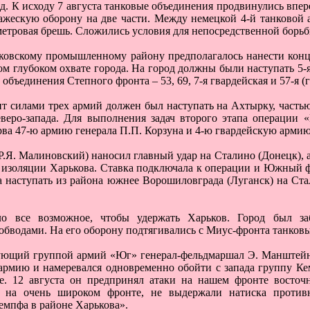
. К исходу 7 августа танковые объединения продвинулись впер
жескую оборону на две части. Между немецкой 4-й танковой 
етровая брешь. Сложились условия для непосредственной борьб
овскому промышленному району предполагалось нанести конце
 глубоком охвате города. На город должны были наступать 5-я
объединения Степного фронта – 53, 69, 7-я гвардейская и 57-я (
 силами трех армий должен был наступать на Ахтырку, частью 
веро-запада. Для выполнения задач второго этапа операции 
ерва 47-ю армию генерала П.П. Корзуна и 4-ю гвардейскую армию 
.Я. Малиновский) наносил главный удар на Сталино (Донецк), 
 изоляции Харькова. Ставка подключала к операции и Южный ф
а наступать из района южнее Ворошиловграда (Луганск) на Ста
ло все возможное, чтобы удержать Харьков. Город был за
бводами. На его оборону подтягивались с Миус-фронта танков
дующий группой армий «Юг» генерал-фельдмаршал Э. Манштейн
 армию и намеревался одновременно обойти с запада группу К
е. 12 августа он предпринял атаки на нашем фронте восточн
 на очень широком фронте, не выдержали натиска против
емпфа в районе Харькова».