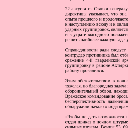
22 августа из Ставки генерал
директивы указывает, что он
опыта прошлого и продолжаете
к наступлению всюду и к овлад
ударных группировок, является
и в утрате выгодного положен
решить наиболее важную задач
Справедливости ради следует 
контрудар противника был отб
сражение 4-й гвардейской ар
группировку в районе Ахтырки
району провалился.
Этим обстоятельством в полн
тяжелая, но благородная задач
оборонительный обвод, находив
Вражеское командование броса
бесперспективность дальнейш
обнаружили начало отхода враж
«Чтобы не дать возможности п
отдал приказ о ночном штурме
сильные взрывы. Воины 53, 69,