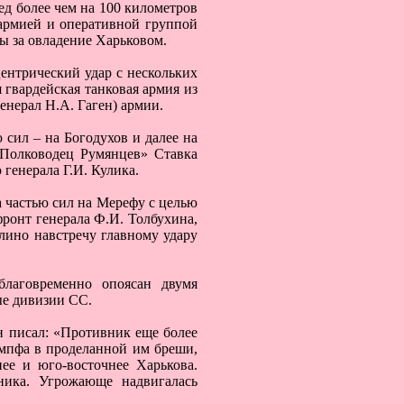
ед более чем на 100 километров
армией и оперативной группой
ы за овладение Харьковом.
нтрический удар с нескольких
 гвардейская танковая армия из
генерал Н.А. Гаген) армии.
сил – на Богодухов и далее на
«Полководец Румянцев» Ставка
генерала Г.И. Кулика.
а частью сил на Мерефу с целью
ронт генерала Ф.И. Толбухина,
лино навстречу главному удару
благовременно опоясан двумя
ые дивизии СС.
 писал: «Противник еще более
емпфа в проделанной им бреши,
ее и юго-восточнее Харькова.
ника. Угрожающе надвигалась