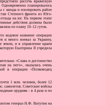
предстояло рассечь вражескую
д. Одновременно планировалось
 с запада и изолировать район
остав Степного фронта из Юго-
 отхода на юг. На первом этапе
Активные действия должны были
авляла по плану 10–12 суток.
что кодовое название операции
в и много воевал за Украину,
е земли, и в управление краем
которую Екатерина II учредила
зительна: «Слава и достоинство
пая на него», оказалась очень
вкой в операции «Полководец
очти 1 млн. человек, более 12
ыс. самолетов. Советские войска
ходным орудиям – в 4 раза и по
онтом генерал Н.Ф. Ватутин на