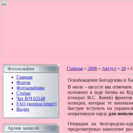
Главная
»
2008
»
Август
»
28
» О
Фотоальбом
Главная
Освобождение Богодухова и Ха
Форум
В июле – августе мы отмечаем 
Фотоальбомы
положено в ходе битвы на Ку
Статьи
(генерал И.С. Конев) фронто
Чат В/Ч 63148
позиции, которые те занимал
FAQ (вопрос/ответ)
быстрее вступить на украинс
Видео
оперативную паузу
для пополн
Операция на белгородско-ха
Архив записей
предусматривал нанесение ра