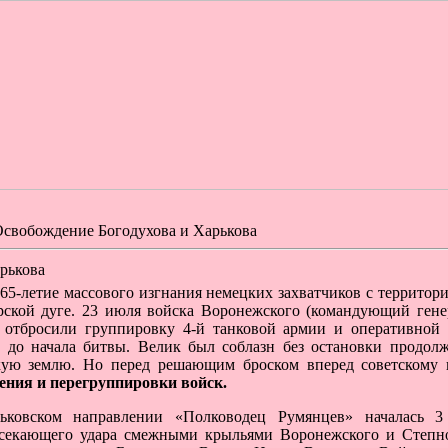
свобождение Богодухова и Харькова
рькова
65-летие массового изгнания немецких захватчиков с территор
рской дуге. 23 июля войска Воронежского (командующий гене
в отбросили группировку 4-й танковой армии и оперативно
и до начала битвы. Велик был соблазн без остановки продол
кую землю. Но перед решающим броском вперед советскому 
ения и перегруппировки войск.
рьковском направлении «Полководец Румянцев» началась 3
ссекающего удара смежными крыльями Воронежского и Степно