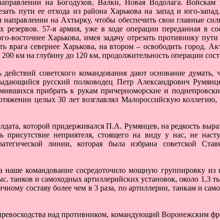
направлении на Богодухов, Валки, Новая Водолага. Войскам 
езать пути ее отхода из района Харькова на запад и юго-запа
 направлении на Ахтырку, чтобы обеспечить свои главные силы
х резервов. 57-я армия, уже в ходе операции переданная в с
го-восточнее Харькова, имея задачу отрезать противнику пути
ть врага севернее Харькова, на втором – освободить город. 
 200 км на глубину до 120 км, продолжительность операции сост
 действий советского командования дают основание думать, 
ыдающийся русский полководец Петр Александрович Румянце
емившихся прибрать к рукам причерноморские и поднепровски
отяжении целых 30 лет возглавлял Малороссийскую коллегию, 
лдата, которой придерживался П.А. Румянцев, на редкость выра
ь присутствие неприятеля, стоящего на виду у нас, не насту
тратегической линии, которая была избрана советской Ста
а наше командование сосредоточило мощную группировку из п
ыс. танков и самоходных артиллерийских установок, около 1,3 т
ному составу более чем в 3 раза, по артиллерии, танкам и само
превосходства над противником, командующий Воронежским фр