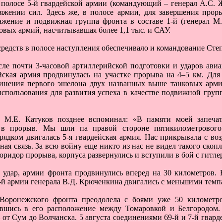
в полосе 5-й гвардейской армии (командующий – генерал А.С. 
яжении сил. Здесь же, в полосе армии, для завершения прор
жение и подвижная группа фронта в составе 1-й (генерал М.
овых армий, насчитывавшая более 1,1 тыс. и САУ.
редств в полосе наступления обеспечивало и командование Ст
осле почти 3-часовой артиллерийской подготовки и ударов ави
ейская армия продвинулась на участке прорыва на 4–5 км. Дл
динения первого эшелона двух названных выше танковых арм
спользования для развития успеха в качестве подвижной груп
 М.Е. Катуков позднее вспоминал: «В памяти моей запечат
 в прорыв. Мы шли па правой стороне пятикилометрового
ядком двигалась 5-я гвардейская армия. Нас прикрывала с воз
ая связь. За всю войну еще никто из нас не видел такого скопл
коридор прорыва, корпуса развернулись и вступили в бой с гитл
удар, армии фронта продвинулись вперед на 30 километров. 
-й армии генерала В.Д. Крюченкина двигались с меньшими темп
 Воронежского фронта преодолела с боями уже 50 километр
вшись в его расположение между Томаровкой и Белгородом.
 от Сум до Волчанска. 5 августа соединениями 69-й и 7-й гвар