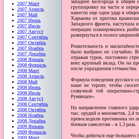
западнее Белгорода в общем 
2007 Март
группировку на части и перер
2007 Апрель
нанести еще один удар в общем
2007 Май
Харькова от притока вражески
2007 Июнь
Западного фронта, наступала ю
2007 Июль
операции планировалось разби
2007 Август
развернуться в полосе шириной
2007 Сентябрь
2007 Октябрь
Решительность и масштабность
2007 Ноябрь
было выбрано не случайно. В
2007 Декабрь
отражая турок, постоянно стр
2008 Январь
внес крупный вклад. Он на пр
2008 Февраль
после упразднения гетманства.
2008 Март
2008 Апрель
Формула поведения русского со
2008 Май
наше не терпят, чтобы сносит
2008 Июнь
созвучной той оперативно-с
2008 Июль
Румянцев».
2008 Август
2008 Сентябрь
На направлении главного удар
2008 Октябрь
тыс. орудий и минометов, 2,4 т
2008 Ноябрь
превосходили противника по лич
2008 Декабрь
боевым самолетам – в 1,3 раза.
2009 Январь
2009 Февраль
Чтобы добиться еще большего 
2009 Март