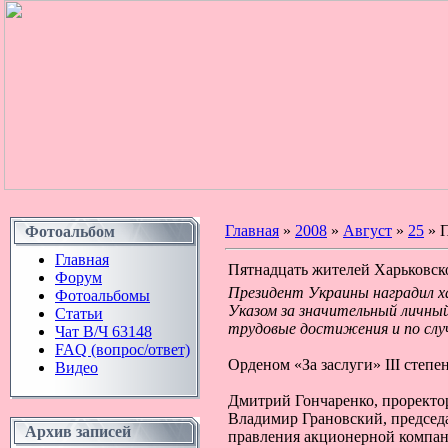
Главная
»
2008
»
Август
»
25
» П
Фотоальбом
Главная
Пятнадцать жителей Харьковск
Форум
Президент Украины наградил х
Фотоальбомы
Указом за значительный личный
Статьи
трудовые достижения и по слу
Чат В/Ч 63148
FAQ (вопрос/ответ)
Орденом «За заслуги» ІІІ степ
Видео
Дмитрий Гончаренко, проректор
Владимир Грановский, председ
Архив записей
правления акционерной компан