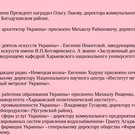
пени Президент наградил Ольгу Львову, директора коммунальног
 Богодуховском районе.
 архитектор Украины» присвоено Михаилу Рабиновичу, директо
 деятель искусств Украины» - Евгении Никитской, заведующему
 искусств имени И.П.Котляревского. А звание «Заслуженный дея
заведующему кафедрой Харьковского национального университет
дакции радио «Немецкая волна» Евгению Ходуну присвоено по
льному директору Национального научного центра «Институт ме
ный метролог Украины».
 работник образования Украины» присвоено Михиалу Рищенко,
ниверситета «Харьковский политехнический институт»,
 промышленности Украины» - Владимиру Гусарову, директору г
бопродуктов» (Чугуевский район),
 сферы услуг Украины» - директору коммунального предприяти
изированных систем управления водоснабжением» Гранту Агадж
 фармации Украины» - генеральному директору общества «Фарм
кому,