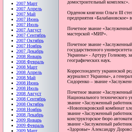
домостроительный комплекс».
2007 Март
2007 Апрель
Орденом княгини Ольги ІІІ сте
2007 Май
предприятия «Балабановское» в
2007 Июнь
2007 Июль
Почетное звание «Заслуженный
2007 Август
мастерской «МИР».
2007 Сентябрь
2007 Октябрь
Почетное звание «Заслуженный
2007 Ноябрь
государственного университета
2007 Декабрь
Украины» - Артуру Голикову, 
2008 Январь
географических наук.
2008 Февраль
2008 Март
Корреспонденту украинской ре
2008 Апрель
журналист Украины», а генера
2008 Май
Сидоренко – звание «Заслужен
2008 Июнь
2008 Июль
Почетное звание «Заслуженный
2008 Август
Национального технического у
2008 Сентябрь
звание «Заслуженный работник
2008 Октябрь
«Новопокровский комбинат хле
2008 Ноябрь
звание «Заслуженный работник
2008 Декабрь
конструкторское бюро автомат
2009 Январь
звание «Заслуженный работник
2009 Февраль
«Здоровье» Александру Доровс
2009 Март