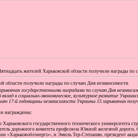
ятнадцать жителей Харьковской области получили награды по 
ой области получили награды по случаю Дня независимости
арьковчан государственными наградами по случаю Дня независи
 вклад в социально-экономическое, культурное развитие Украинс
чаю 17-й годовщины независимости Украины 15 харьковчан получ
ени награждены:
 Харьковского государственного технического университета стр
атель дорожного комитета профсоюза Южной железной дороги, С
ии «Харьковоблэнерго», и Эмиль Тер-Степанян, президент акц