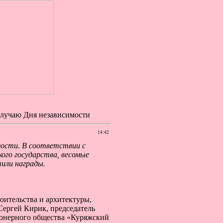
случаю Дня независимости
14:42
мости. В соответствии с
кого государства, весомые
или награды.
оительства и архитектуры,
ергей Кирик, председатель
ионерного общества «Куряжский