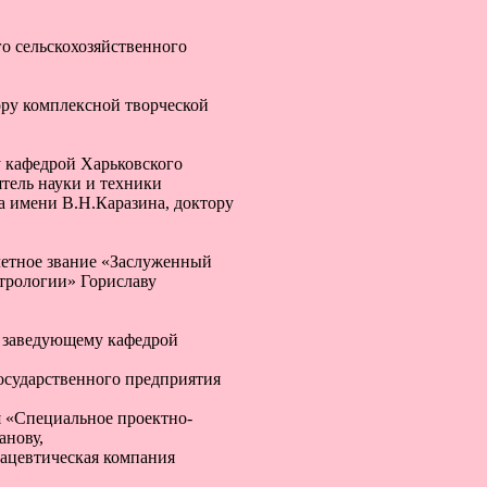
о сельскохозяйственного
ру комплексной творческой
 кафедрой Харьковского
тель науки и техники
а имени В.Н.Каразина, доктору
четное звание «Заслуженный
трологии» Гориславу
 заведующему кафедрой
осударственного предприятия
я «Специальное проектно-
анову,
ацевтическая компания