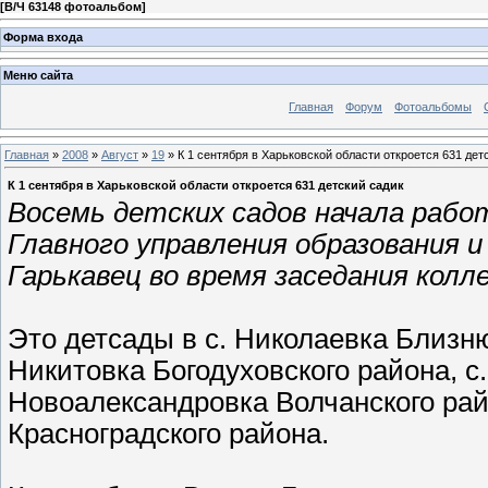
[
В/Ч 63148 фотоальбом
]
Форма входа
Меню сайта
Главная
Форум
Фотоальбомы
Главная
»
2008
»
Август
»
19
» К 1 сентября в Харьковской области откроется 631 дет
К 1 сентября в Харьковской области откроется 631 детский садик
Восемь детских садов начала рабо
Главного управления образования 
Гарькавец во время заседания кол
Это детсады в с. Николаевка Близню
Никитовка Богодуховского района, с.
Новоалександровка Волчанского райо
Красноградского района.