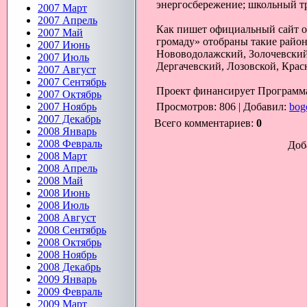
энергосбережение; школьный тра
2007 Март
2007 Апрель
Как пишет официальный сайт об
2007 Май
громаду» отобраны такие райо
2007 Июнь
Нововодолажский, Золочевский,
2007 Июль
Дергачевский, Лозовской, Крас
2007 Август
2007 Сентябрь
Проект финансирует Программ
2007 Октябрь
2007 Ноябрь
Просмотров
: 806 |
Добавил
:
bog
2007 Декабрь
Всего комментариев
:
0
2008 Январь
2008 Февраль
Доб
2008 Март
2008 Апрель
2008 Май
2008 Июнь
2008 Июль
2008 Август
2008 Сентябрь
2008 Октябрь
2008 Ноябрь
2008 Декабрь
2009 Январь
2009 Февраль
2009 Март