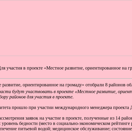
ля участия в проекте «Местное развитие, ориентированное на г
е развитие, ориентированное на громаду» отобрали 8 районов об
ласти будут участвовать в проекте «Местное развитие, ориент
ору районов для участия в проекте.
итета прошло при участии международного менеджера проекта 
ссмотрения заявок на участие в проекте, полученные из 14 райо
 уровень бедности (место в социально-экономическом рейтинге 
спечение питьевой водой; медицинское обслуживание; состояни