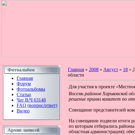
Главная
»
2008
»
Август
»
18
» Д
Фотоальбом
области
Главная
Форум
Для участия в проекте «Местно
Фотоальбомы
Восемь районов Харьковской об
Статьи
решение принял комитет по отб
Чат В/Ч 63148
FAQ (вопрос/ответ)
Совещание представителей ком
Видео
На совещании подвели итоги ра
по которым отбирались районы:
Архив записей
областная администрация); обе