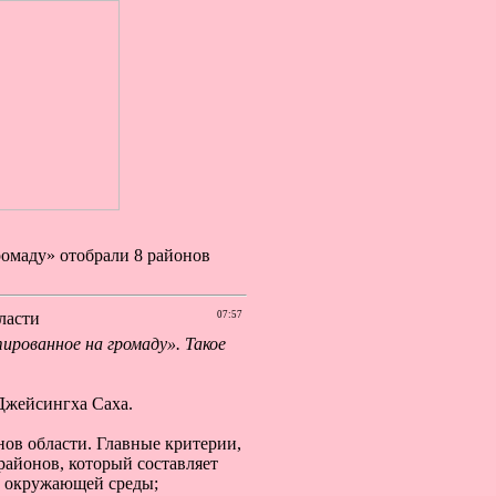
ромаду» отобрали 8 районов
ласти
07:57
ированное на громаду». Такое
Джейсингха Саха.
нов области. Главные критерии,
районов, который составляет
е окружающей среды;