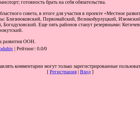
нспорт; готовность брать на себя обязательства.
ластного совета, в итоге для участия в проекте «Местное разви
ны: Близнюковский, Первомайский, Великобурлуцкий, Изюмски
 Богодуховский. Еще пять районов станут резервными: Кегичев
нокутский.
а развития ООН.
oduhiv
|
Рейтинг
:
0.0
/
0
авлять комментарии могут только зарегистрированные пользоват
[
Регистрация
|
Вход
]