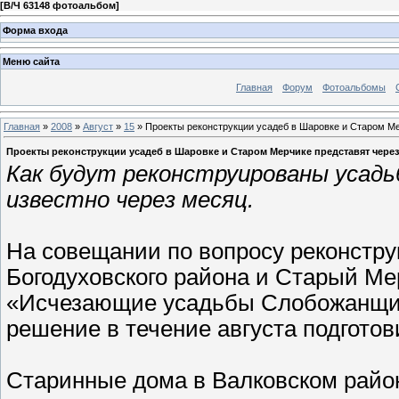
[
В/Ч 63148 фотоальбом
]
Форма входа
Меню сайта
Главная
Форум
Фотоальбомы
Главная
»
2008
»
Август
»
15
» Проекты реконструкции усадеб в Шаровке и Старом Ме
Проекты реконструкции усадеб в Шаровке и Старом Мерчике представят через
Как будут реконструированы усад
известно через месяц.
На совещании по вопросу реконстру
Богодуховского района и Старый Ме
«Исчезающие усадьбы Слобожанщин
решение в течение августа подгото
Старинные дома в Валковском район