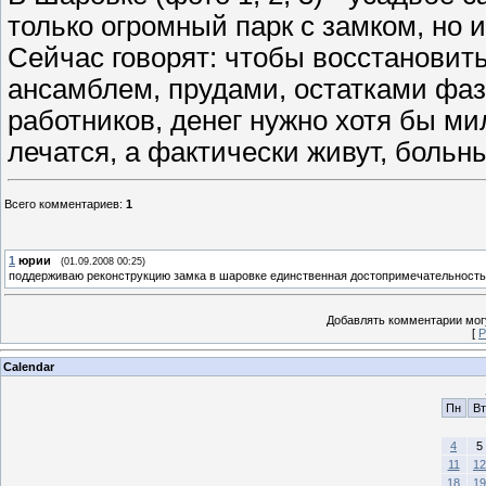
только огромный парк с замком, но 
Сейчас говорят: чтобы восстановит
ансамблем, прудами, остатками фа
работников, денег нужно хотя бы мил
лечатся, а фактически живут, больн
Всего комментариев
:
1
1
юрии
(01.09.2008 00:25)
поддерживаю реконструкцию замка в шаровке единственная достопримечательность
Добавлять комментарии могу
[
Р
Calendar
Пн
Вт
4
5
11
12
18
19