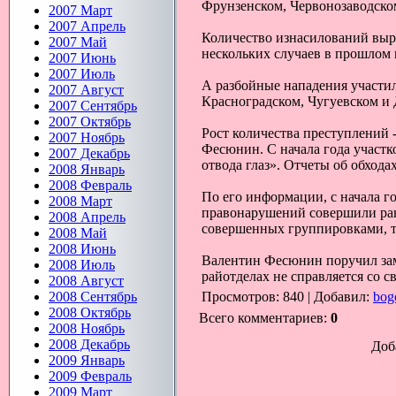
Фрунзенском, Червонозаводском
2007 Март
2007 Апрель
Количество изнасилований выро
2007 Май
нескольких случаев в прошлом г
2007 Июнь
2007 Июль
А разбойные нападения участил
2007 Август
Красноградском, Чугуевском и 
2007 Сентябрь
2007 Октябрь
Рост количества преступлений 
2007 Ноябрь
Фесюнин. С начала года участк
2007 Декабрь
отвода глаз». Отчеты об обхода
2008 Январь
2008 Февраль
По его информации, с начала го
2008 Март
правонарушений совершили ран
2008 Апрель
совершенных группировками, т
2008 Май
2008 Июнь
Валентин Фесюнин поручил зам
2008 Июль
райотделах не справляется со с
2008 Август
2008 Сентябрь
Просмотров
: 840 |
Добавил
:
bog
2008 Октябрь
Всего комментариев
:
0
2008 Ноябрь
2008 Декабрь
Доб
2009 Январь
2009 Февраль
2009 Март