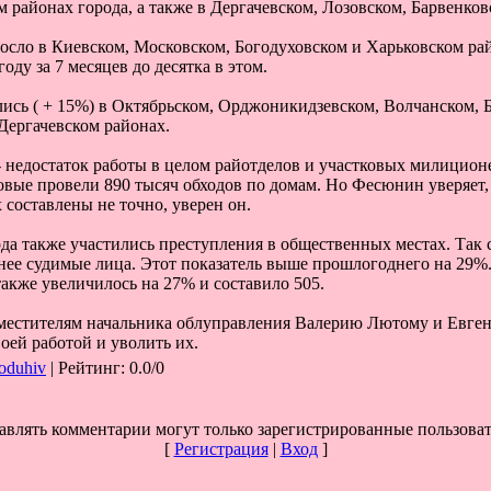
 районах города, а также в Дергачевском, Лозовском, Барвенков
сло в Киевском, Московском, Богодуховском и Харьковском рай
оду за 7 месяцев до десятка в этом.
ись ( + 15%) в Октябрьском, Орджоникидзевском, Волчанском, 
Дергачевском районах.
- недостаток работы в целом райотделов и участковых милицио
овые провели 890 тысяч обходов по домам. Но Фесюнин уверяет, 
х составлены не точно, уверен он.
да также участились преступления в общественных местах. Так с
ее судимые лица. Этот показатель выше прошлогоднего на 29%.
акже увеличилось на 27% и составило 505.
естителям начальника облуправления Валерию Лютому и Евген
воей работой и уволить их.
oduhiv
|
Рейтинг
:
0.0
/
0
авлять комментарии могут только зарегистрированные пользоват
[
Регистрация
|
Вход
]