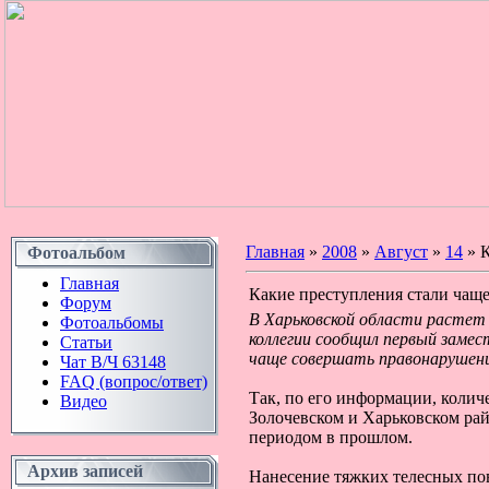
Главная
»
2008
»
Август
»
14
» К
Фотоальбом
Главная
Какие преступления стали чаще
Форум
В Харьковской области растет 
Фотоальбомы
коллегии сообщил первый замес
Статьи
чаще совершать правонарушени
Чат В/Ч 63148
FAQ (вопрос/ответ)
Так, по его информации, колич
Видео
Золочевском и Харьковском рай
периодом в прошлом.
Архив записей
Нанесение тяжких телесных по