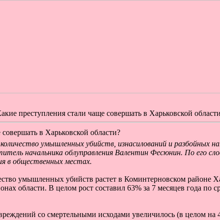
акие преступления стали чаще совершать в Харьковской област
 совершать в Харьковской области?
количество умышленных убийств, изнасилований и разбойных на
титель начальника облуправления Валентин Фесюнин. По его сл
я в общественных местах.
ество умышленных убийств растет в Коминтерновском районе Ха
онах области. В целом рост составил 63% за 7 месяцев года по
вреждений со смертельными исходами увеличилось (в целом на 