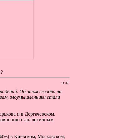
и?
11:32
падений. Об этом сегодня на
овам, злоумышленники стали
рькова и в Дергачевском,
 сравнению с аналогичным
44%) в Киевском, Московском,