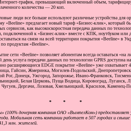
 Интернет-трафик, превышающий включенный объем, тарифицируе
лаченного количества — 20 коп.
ловые люди все больше используют различные устройства для ор
му «Beeline» предлагает новый тариф «Бизнес-клик», который б
вых сервисов, как высокоскоростная передача данных по техно
, подключенной к «Бизнес-клик» вместе с КПК, ноутбуком или
 оставаться на связи на всей территории покрытия «Beeline» в 
по продуктам «Beeline».
 сети «Beeline» позволяет абонентам всегда оставаться «на ли
ий день услуга передачи данных по технологии GPRS доступна н
ивно расширяющиеся EDGE покрытие «Beeline» уже охватывает 4
ница, Гайсин, Жмеринка, Могилев-Подольский, Днепропетровск
ой Рог, Донецк, Ужгород, Запорожье, Ивано-Франковск, Тисмен
ьницкий, Белая Церковь, Пуща Водица, Кировоград, Луганск, Ль
 Чугуев, Дергачи, Лозовая, Хмельницкий, Красилов, Каменец-П
* * *
» (100% дочерняя компания ОАО «ВымпелКом») предоставляет у
 года. Мобильная сеть компании работает в 507 городах и свыше
41,3 млн. жителей.