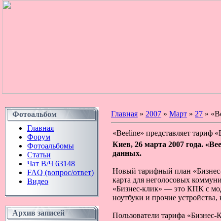
Главная
»
2007
»
Март
»
27
» «Be
Фотоальбом
Главная
«Beeline» представляет тариф «
Форум
Киев, 26 марта 2007 года. «
Bee
Фотоальбомы
данных.
Статьи
Чат В/Ч 63148
Новый тарифный план «Бизнес-
FAQ (вопрос/ответ)
карта для неголосовых коммун
Видео
«Бизнес-клик» — это КПК с мо
ноутбуки и прочие устройства,
Архив записей
Пользователи тарифа «Бизнес-