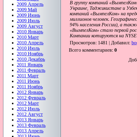
В группу компаний «ВымпелКом»
2009 Апрель
Украине, Таджикистане и Узбе
2009 Май
компаний «ВымпелКом» на пред
2009 Июнь
миллионов человек. Географиче
2009 Июль
94% населения России), а так
2009 Август
«ВымпелКом» стало первой росс
2010 Январь
Компании котируются на NYSE 
2010 Март
2010 Апрель
Просмотров
: 1481 |
Добавил
:
bo
2010 Июль
Всего комментариев
:
0
2010 Ноябрь
2010 Декабрь
Доб
2011 Январь
2011 Февраль
2011 Март
2011 Июнь
2011 Ноябрь
2012 Январь
2012 Февраль
2012 Март
2012 Июль
2012 Август
2013 Январь
2013 Февраль
2013 Апрель
2013 Июнь