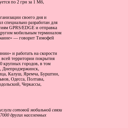
тся по 2 грн за 1 Мб,
ганизации своего дня и
ыл специально разработан для
логиям GPRS/EDGE и отправка
 другим мобильным терминалом
Украине» — говорит Тимофей
нии» и работать на скорости
а всей территории покрытия
0 крупных городов, в том
, Днепродзержинск,
ица, Калуш, Яремча, Бурштин,
вов, Одесса, Полтава,
одольский, Черкассы,
слуги сотовой мобильной связи
 7000 других населенных