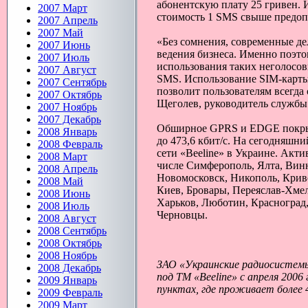
абонентскую плату 25 гривен.
2007 Март
стоимость 1 SMS свыше предоп
2007 Апрель
2007 Май
«Без сомнения, современные де
2007 Июнь
ведения бизнеса. Именно поэто
2007 Июль
использования таких неголосо
2007 Август
SMS. Использование SIM-карты
2007 Сентябрь
позволит пользователям всегда
2007 Октябрь
Щеголев, руководитель службы 
2007 Ноябрь
2007 Декабрь
Обширное GPRS и EDGE покрытие
2008 Январь
до 473,6 кбит/с. На сегодняшн
2008 Февраль
сети «Beeline» в Украине. Акт
2008 Март
числе Симферополь, Ялта, Вин
2008 Апрель
Новомосковск, Никополь, Крив
2008 Май
Киев, Бровары, Переяслав-Хмел
2008 Июнь
Харьков, Люботин, Красноград,
2008 Июль
Черновцы.
2008 Август
2008 Сентябрь
2008 Октябрь
2008 Ноябрь
ЗАО «Украинские радиосистемы
2008 Декабрь
под ТМ «
Beeline
» с апреля 2006
2009 Январь
пунктах, где проживает более 
2009 Февраль
2009 Март