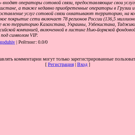
 входят операторы сотовой связи, предоставляющие свои услуги
кистане, а также недавно приобретенные операторы в Грузии и
оставление услуг сотовой связи охватывают территорию, на к
ское покрытие сети включает 78 регионов России (136,5 миллион
же всю территорию Казахстана, Украины, Узбекистана, Таджики
ийской компанией, включенной в листинг Нью-йоркской фондово
под символом VIP.
goduhiv
|
Рейтинг
:
0.0
/
0
авлять комментарии могут только зарегистрированные пользоват
[
Регистрация
|
Вход
]