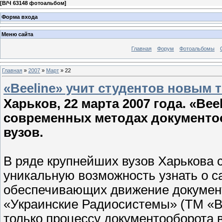
[
В/Ч 63148 фотоальбом
]
Форма входа
Меню сайта
Главная
Форум
Фотоальбомы
Главная
»
2007
»
Март
»
22
«Beeline» учит студентов новым 
Харьков, 22 марта 2007 года. «
Beel
современных методах документоо
вузов.
В ряде крупнейших вузов Харькова 
уникальную возможность узнать о 
обеспечивающих движение документ
«Украинские Радиосистемы» (ТМ «Be
только процессу документооборота в