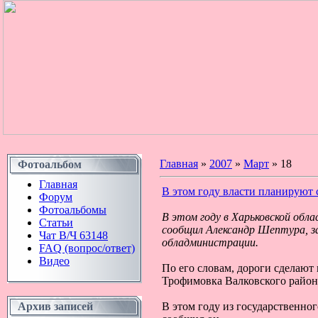
Главная
»
2007
»
Март
»
18
Фотоальбом
Главная
В этом году власти планируют 
Форум
Фотоальбомы
В этом году в Харьковской обл
Статьи
сообщил Александр Шептура, з
Чат В/Ч 63148
обладминистрации.
FAQ (вопрос/ответ)
Видео
По его словам, дороги сделают 
Трофимовка Валковского район
Архив записей
В этом году из государственно